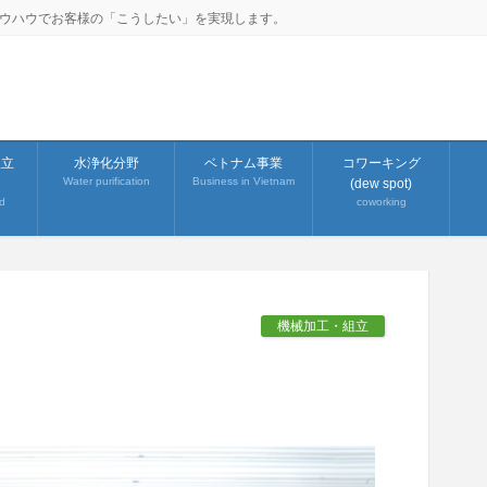
ノウハウでお客様の「こうしたい」を実現します。
組立
水浄化分野
ベトナム事業
コワーキング
Water purification
Business in Vietnam
(dew spot)
d
coworking
機械加工・組立