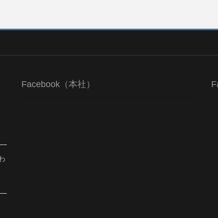
Facebook（本社）
F
わ
、