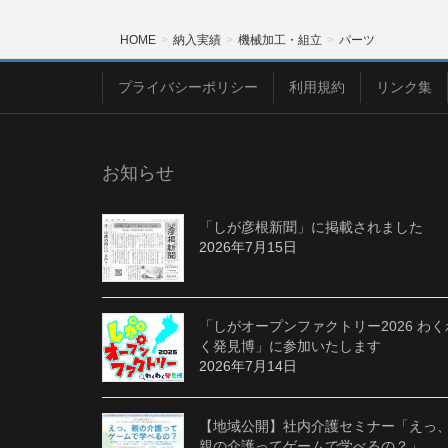
HOME
納入実績
機械加工・組立
パーツ
プライバシーポリシー
利用規約
リンク集
お知らせ
「しが彦根新聞」に掲載されました
2026年7月15日
「しがオープンファクトリー2026 わく
く発見博」に参加いたします
2026年7月14日
【地域公開】社内介護セミナー「えっ
親の介護ってゲームで学べるの？」