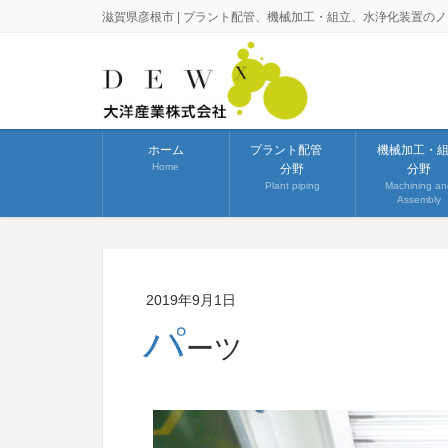
滋賀県彦根市 | プラント配管、機械加工・組立、水浄化装置の
ホーム
プラント配管
機械加工・
Home
分野
分野
Plant piping
Machining an
Assembly
2019年9月1日
パ
ーツ