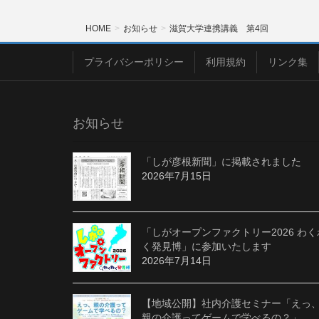
HOME
お知らせ
滋賀大学連携講義 第4回
プライバシーポリシー
利用規約
リンク集
お知らせ
「しが彦根新聞」に掲載されました
2026年7月15日
「しがオープンファクトリー2026 わく
く発見博」に参加いたします
2026年7月14日
【地域公開】社内介護セミナー「えっ
親の介護ってゲームで学べるの？」