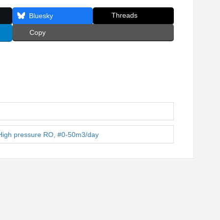
Threads
Bluesky
Copy
 pressure RO, #0-50m3/day