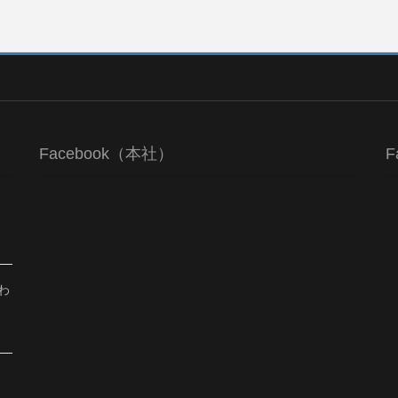
Facebook（本社）
F
わ
、