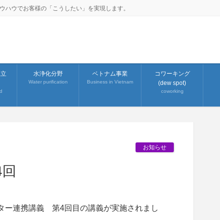
ノウハウでお客様の「こうしたい」を実現します。
組立
水浄化分野
ベトナム事業
コワーキング
Water purification
Business in Vietnam
(dew spot)
d
coworking
お知らせ
4回
ンター連携講義 第4回目の講義が実施されまし