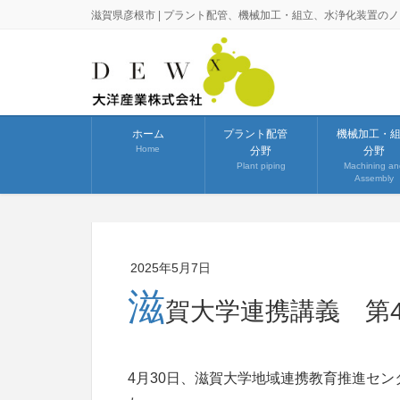
滋賀県彦根市 | プラント配管、機械加工・組立、水浄化装置の
ホーム
プラント配管
機械加工・
Home
分野
分野
Plant piping
Machining an
Assembly
2025年5月7日
滋
賀大学連携講義 第
4月30日、滋賀大学地域連携教育推進セ