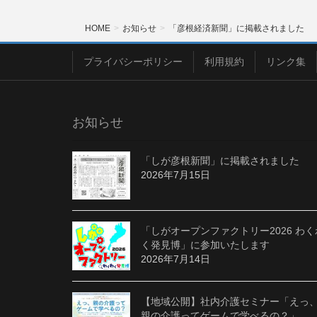
HOME
お知らせ
「彦根経済新聞」に掲載されました
プライバシーポリシー
利用規約
リンク集
お知らせ
「しが彦根新聞」に掲載されました
2026年7月15日
「しがオープンファクトリー2026 わく
く発見博」に参加いたします
2026年7月14日
【地域公開】社内介護セミナー「えっ
親の介護ってゲームで学べるの？」