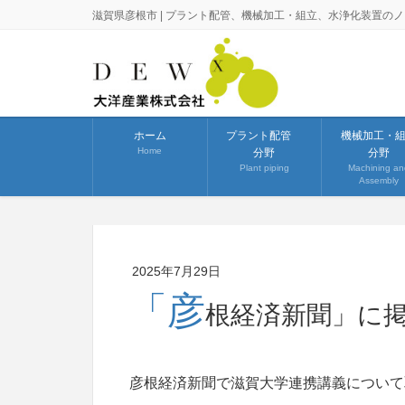
滋賀県彦根市 | プラント配管、機械加工・組立、水浄化装置の
ホーム
プラント配管
機械加工・
Home
分野
分野
Plant piping
Machining an
Assembly
2025年7月29日
「彦
根経済新聞」に
彦根経済新聞で滋賀大学連携講義について