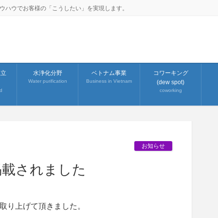
ノウハウでお客様の「こうしたい」を実現します。
組立
水浄化分野
ベトナム事業
コワーキング
Water purification
Business in Vietnam
(dew spot)
d
coworking
お知らせ
掲載されました
取り上げて頂きました。