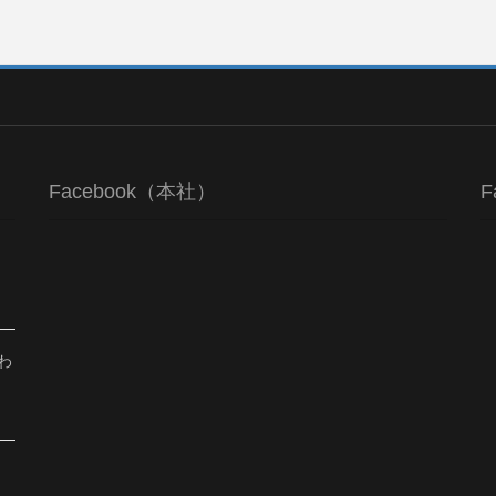
Facebook（本社）
F
わ
、