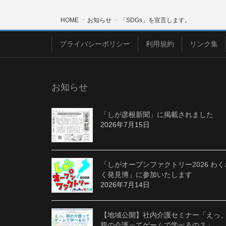
HOME
お知らせ
「SDGs」を宣言します。
プライバシーポリシー
利用規約
リンク集
お知らせ
「しが彦根新聞」に掲載されました
2026年7月15日
「しがオープンファクトリー2026 わく
く発見博」に参加いたします
2026年7月14日
【地域公開】社内介護セミナー「えっ
親の介護ってゲームで学べるの？」