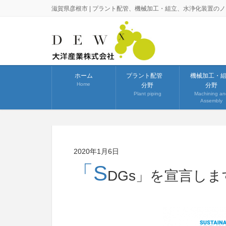
滋賀県彦根市 | プラント配管、機械加工・組立、水浄化装置の
ホーム
プラント配管
機械加工・
Home
分野
分野
Plant piping
Machining an
Assembly
2020年1月6日
「S
DGs」を宣言しま