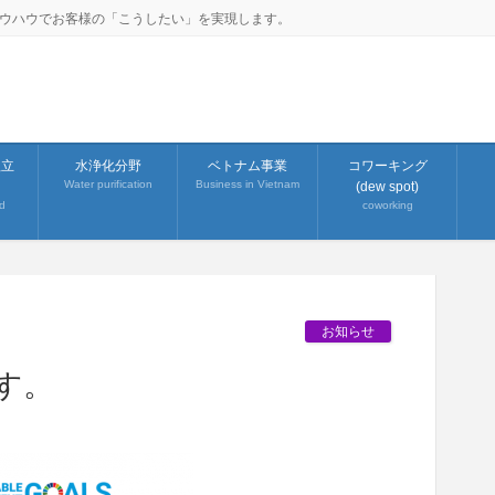
ノウハウでお客様の「こうしたい」を実現します。
組立
水浄化分野
ベトナム事業
コワーキング
Water purification
Business in Vietnam
(dew spot)
d
coworking
お知らせ
す。