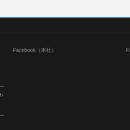
Facebook（本社）
F
わ
、