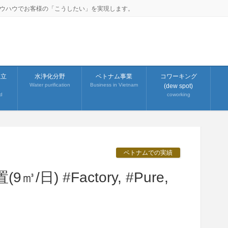
ノウハウでお客様の「こうしたい」を実現します。
組立
水浄化分野
ベトナム事業
コワーキング
Water purification
Business in Vietnam
(dew spot)
d
coworking
ベトナムでの実績
日) #Factory, #Pure,