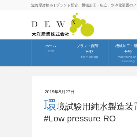
滋賀県彦根市 | プラント配管、機械加工・組立、水浄化装置の
ホーム
プラント配管
機械加工・
Home
分野
分野
Plant piping
Machining an
Assembly
2019年8月27日
環
境試験用純水製造装置(9㎥/
#Low pressure RO