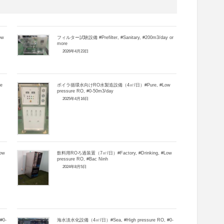
ow
フィルター試験設備 #Prefilter, #Sanitary, #200m3/day or
more
2026年4月23日
e
ボイラ循環水向けRO水製造設備（4㎥/日）#Pure, #Low
pressure RO, #0-50m3/day
2025年4月16日
ow
飲料用ROろ過装置（7㎥/日）#Factory, #Drinking, #Low
pressure RO, #Bac Ninh
2024年8月5日
#0-
海水淡水化設備（4㎥/日）#Sea, #High pressure RO, #0-