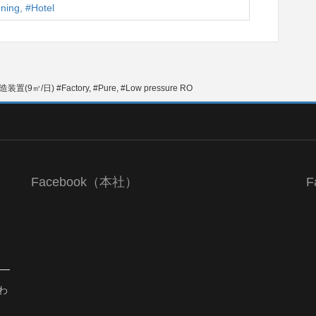
g, #Hotel
㎥/日) #Factory, #Pure, #Low pressure RO
Facebook（本社）
F
わ