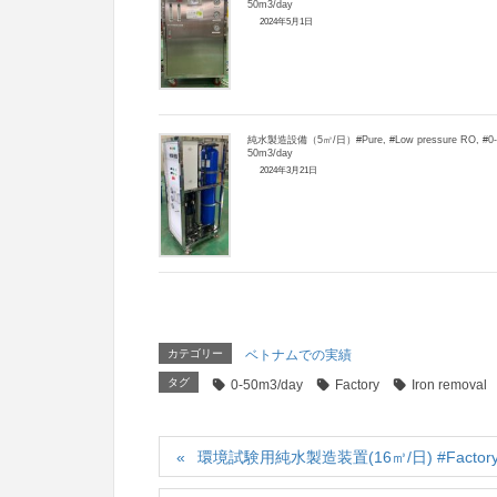
50m3/day
2024年5月1日
純水製造設備（5㎥/日）#Pure, #Low pressure RO, #0-
50m3/day
2024年3月21日
カテゴリー
ベトナムでの実績
タグ
0-50m3/day
Factory
Iron removal
環境試験用純水製造装置(16㎥/日) #Factory, #P