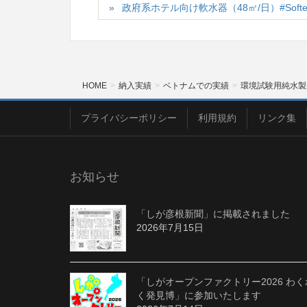
政府系ホテル向け軟水器（48㎥/日）#Softenin
HOME
納入実績
ベトナムでの実績
環境試験用純水製造装置(9
プライバシーポリシー
利用規約
リンク集
お知らせ
「しが彦根新聞」に掲載されました
2026年7月15日
「しがオープンファクトリー2026 わく
く発見博」に参加いたします