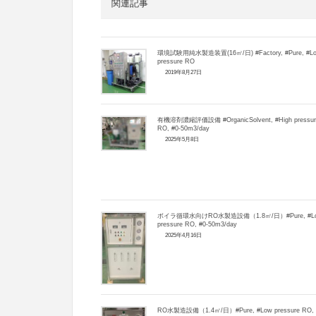
関連記事
環境試験用純水製造装置(16㎥/日) #Factory, #Pure, #L
pressure RO
2019年8月27日
有機溶剤濃縮評価設備 #OrganicSolvent, #High pressur
RO, #0-50m3/day
2025年5月8日
ボイラ循環水向けRO水製造設備（1.8㎥/日）#Pure, #L
pressure RO, #0-50m3/day
2025年4月16日
RO水製造設備（1.4㎥/日）#Pure, #Low pressure RO, 