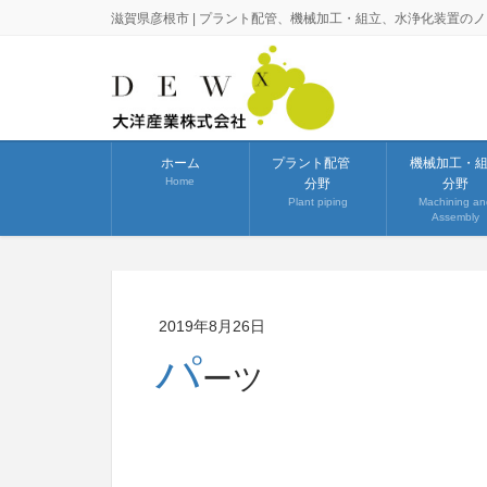
滋賀県彦根市 | プラント配管、機械加工・組立、水浄化装置の
ホーム
プラント配管
機械加工・
Home
分野
分野
Plant piping
Machining an
Assembly
2019年8月26日
パ
ーツ