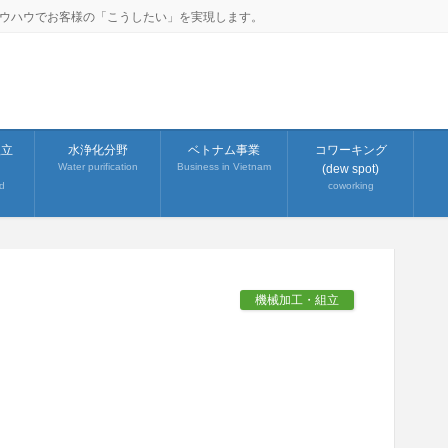
ノウハウでお客様の「こうしたい」を実現します。
組立
水浄化分野
ベトナム事業
コワーキング
Water purification
Business in Vietnam
(dew spot)
d
coworking
機械加工・組立