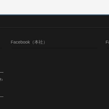
Facebook（本社）
F
わ
、