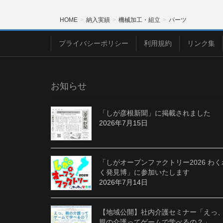
HOME
納入実績
機械加工・組立
パーツ
プライバシーポリシー
利用規約
リンク集
お知らせ
「しが彦根新聞」に掲載されました
2026年7月15日
「しがオープンファクトリー2026 わく
く発見博」に参加いたします
2026年7月14日
【地域公開】社内介護セミナー「えっ
親の介護ってゲームで学べるの？」