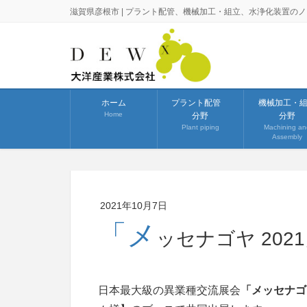
滋賀県彦根市 | プラント配管、機械加工・組立、水浄化装置の
ホーム
プラント配管
機械加工・
Home
分野
分野
Plant piping
Machining an
Assembly
2021年10月7日
「メ
ッセナゴヤ 20
日本最大級の異業種交流展会
「メッセナゴヤ