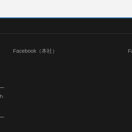
Facebook（本社）
F
わ
、