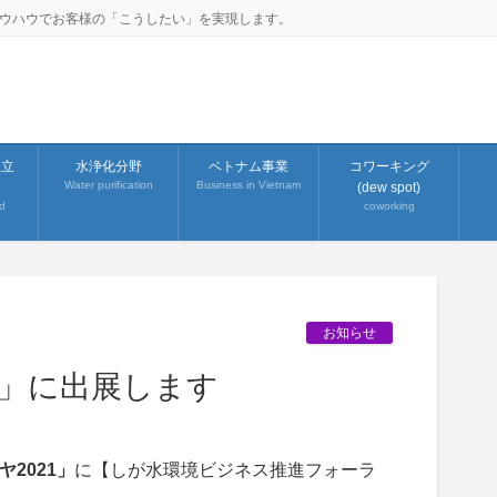
ノウハウでお客様の「こうしたい」を実現します。
組立
水浄化分野
ベトナム事業
コワーキング
Water purification
Business in Vietnam
(dew spot)
d
coworking
お知らせ
21」に出展します
2021」
に【しが水環境ビジネス推進フォーラ