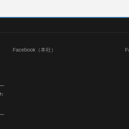
Facebook（本社）
F
わ
、