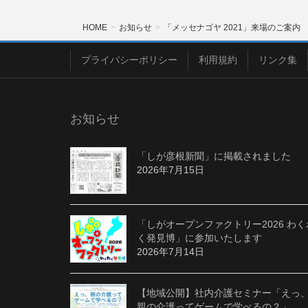
HOME
お知らせ
「メッセナゴヤ 2021」来場のご案内
プライバシーポリシー
利用規約
リンク集
お知らせ
「しが彦根新聞」に掲載されました
2026年7月15日
「しがオープンファクトリー2026 わく
く発見博」に参加いたします
2026年7月14日
【地域公開】社内介護セミナー「えっ
親の介護ってゲームで学べるの？」