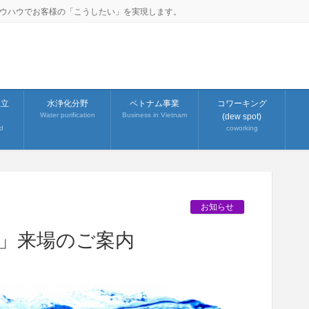
ノウハウでお客様の「こうしたい」を実現します。
組立
水浄化分野
ベトナム事業
コワーキング
Water purification
Business in Vietnam
(dew spot)
d
coworking
お知らせ
1」来場のご案内