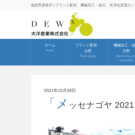
滋賀県彦根市 | プラント配管、機械加工・組立、水浄化装置の
ホーム
プラント配管
機械加工・
Home
分野
分野
Plant piping
Machining an
Assembly
2021年10月28日
「メ
ッセナゴヤ 202